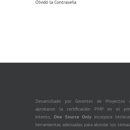
Olvidó la Contraseña
Desarrollado por Gerentes de Proyectos 
aprobaron la certificación PMP en el pri
intento,
One Source Only
incorpora técnica
herramientas adecuadas para abordar los temas