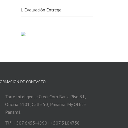
Evaluación Entrega
FORMACIÓN DE CONTACTO
Torre Inteligente Credi Corp Bank. Piso 31,
Oficina 3101, Calle 50, Panamá. My Office
Panamá
Tlf: +507 6453-4890 | +507 3104738