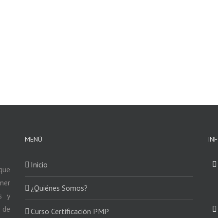
MENÚ
IN
Inicio
que
mer
¿Quiénes Somos?
s y
 de
Curso Certificación PMP