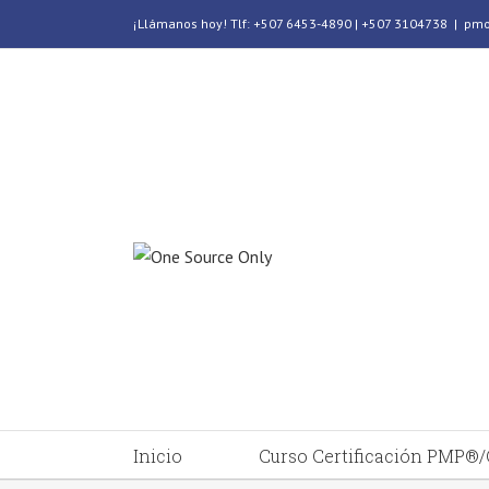
¡Llámanos hoy! Tlf: +507 6453-4890 | +507 3104738
|
pmo
Inicio
Curso Certificación PMP